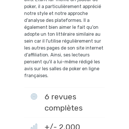
poker, il a particulièrement apprécié
notre style et notre approche
d'analyse des plateformes. Il a
également bien aimer le fait qu'on
adopte un ton littéraire similaire au
sein car il l'utilise régulièrement sur
les autres pages de son site internet
d'affiliation. Ainsi, ses lecteurs
pensent qu'il a lui-même rédigé les
avis sur les salles de poker en ligne
françaises.
6 revues
complètes
+/- 2.000