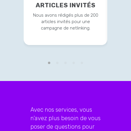
TER
ARTICLES INVITÉS
Nous 
Nous avons rédigés plus de 200
partie 
articles invités pour une
campagne de netlinking.
Avec nos services, vous
n'avez plus besoin de vous
poser de questions pour