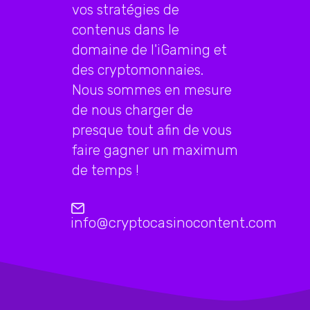
vos stratégies de
contenus dans le
domaine de l'iGaming et
des cryptomonnaies.
Nous sommes en mesure
de nous charger de
presque tout afin de vous
faire gagner un maximum
de temps !
info@cryptocasinocontent.com