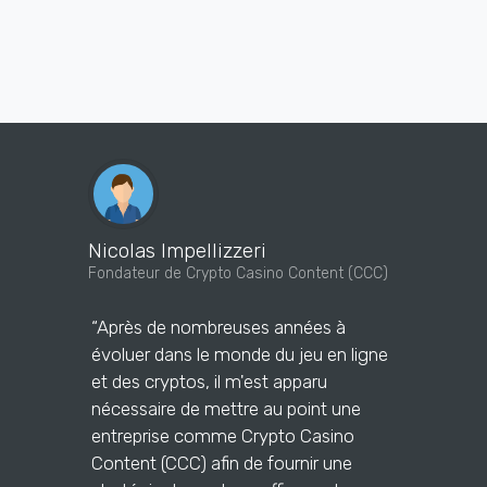
Nicolas Impellizzeri
Felipe Lo
Fondateur de Crypto Casino Content (CCC)
Proofreader
“Après de nombreuses années à
“Les solut
évoluer dans le monde du jeu en ligne
avec Cryp
et des cryptos, il m'est apparu
vont facili
nécessaire de mettre au point une
d'entrepris
entreprise comme Crypto Casino
dans le do
Content (CCC) afin de fournir une
cryptomon