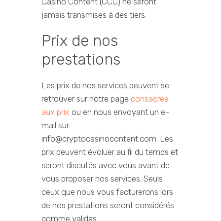
Casino Content (CCC) ne seront
jamais transmises à des tiers.
Prix de nos
prestations
Les prix de nos services peuvent se
retrouver sur notre page
consacrée
aux prix
ou en nous envoyant un e-
mail sur
info@cryptocasinocontent.com. Les
prix peuvent évoluer au fil du temps et
seront discutés avec vous avant de
vous proposer nos services. Seuls
ceux que nous vous facturerons lors
de nos prestations seront considérés
comme valides.