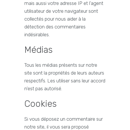
mais aussi votre adresse IP et l’agent
utilisateur de votre navigateur sont
collectés pour nous aider à la
détection des commentaires
indésirables.
Médias
Tous les médias présents sur notre
site sont la propriétés de leurs auteurs
respectifs. Les utiliser sans leur accord
n’est pas autorisé.
Cookies
Si vous déposez un commentaire sur
notre site, il vous sera proposé