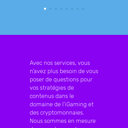
Avec nos services, vous
n'avez plus besoin de vous
poser de questions pour
vos stratégies de
contenus dans le
domaine de l'iGaming et
des cryptomonnaies.
Nous sommes en mesure