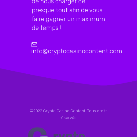
de nous charger de
presque tout afin de vous
faire gagner un maximum
de temps !
info@cryptocasinocontent.com
©2022 Crypto Casino Content. Tous droits
réservés.