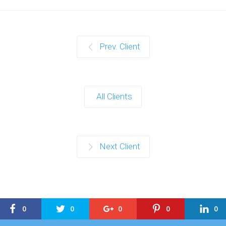
Prev. Client
All Clients
Next Client
0
0
0
0
0