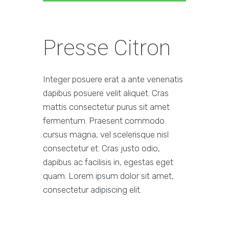
Presse Citron
Integer posuere erat a ante venenatis
dapibus posuere velit aliquet. Cras
mattis consectetur purus sit amet
fermentum. Praesent commodo
cursus magna, vel scelerisque nisl
consectetur et. Cras justo odio,
dapibus ac facilisis in, egestas eget
quam. Lorem ipsum dolor sit amet,
consectetur adipiscing elit.