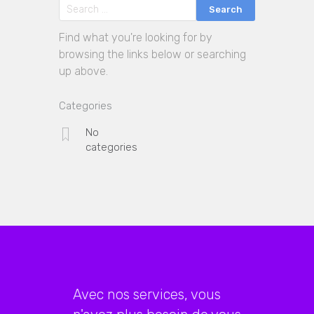
Search
Find what you're looking for by
browsing the links below or searching
up above.
Categories
No
categories
Avec nos services, vous