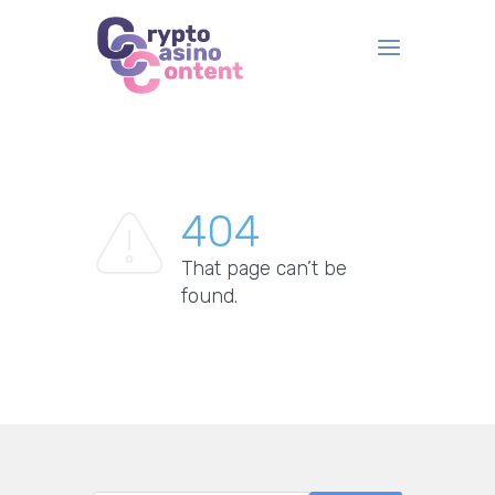
404
That page can’t be
found.